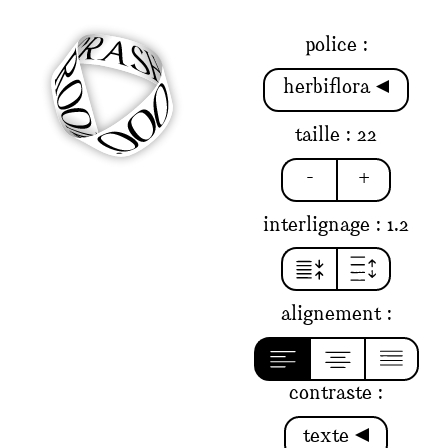
police :
herbiflora
taille :
22
-
+
interlignage :
1.2
alignement :
contraste :
texte