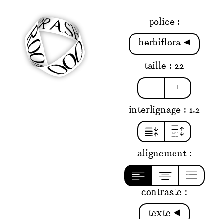
police :
herbiflora
taille :
22
-
+
interlignage :
1.2
alignement :
contraste :
texte